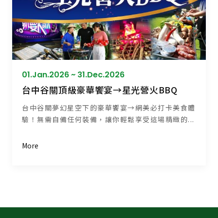
01.Jan.2026 ~ 31.Dec.2026
台中谷關頂級豪華饗宴→星光營火BBQ
台中谷關夢幻星空下的豪華饗宴→網美必打卡美食體
驗！無需自備任何裝備，讓你輕鬆享受這場精緻的...
More