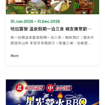
01.Jan.2026 ~ 31.Dec.2026
哈拉露營 溫泉假期一泊三食 親友團聚歡樂首選
統一谷關溫泉露營假期一泊三食，開放預訂；親友共
遊徜徉山林 享受芬多精旅行。限量三帳、包帳更...
More