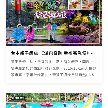
台中親子飯店 《溫泉奇跡 幸福宅急便》親子泡湯 x 幸福任務，解鎖驚喜好禮
腳步放慢一點，幸福就多一點！踏入飯店，開啟一
場專屬於您的微旅行散步企劃。2026/10/1起入住即
贈專屬「幸福計步器」，帶孩子漫步谷關自然山林...