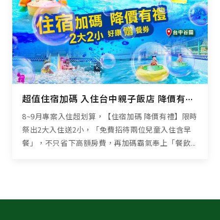
超值住宿加碼 入住台中親子飯店 降價有禮高CP享受
8~9月專案入住超划算，【住宿加碼 降價有禮】限時
祭出2大入住送2小，「免費招待兩位兒童入住含早
餐」，不只省下高額房費，再加碼霸氣奉上「餐飲...