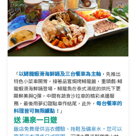
以鱘龍蝦滑海鮮鍋及三台餐車為主軸
「
，先推出
特色小菜車開胃，接著品嘗焗烤鱘龍飯，重頭戲-鱘
龍蝦滑海鮮鍋登場，鱘龍魚在泰式湯底的烘托下更
顯鮮美與Q彈，中間有蔬食沙拉車的精彩桌邊服
每台餐車的
務，最後用夢幻甜點車作結尾，此外，
料理皆可無限續點！
」
送 湯泉一日遊
飯店免費提供浴衣體驗、拖鞋及礦泉水，您可以