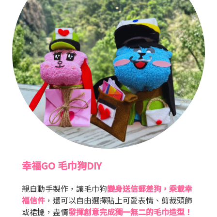
幸福GO 毛巾狗DIY
親自動手製作，讓毛巾狗
變身送信郵差狗，乘載幸
福信件
，還可以自由選擇貼上可愛表情、剪裁頭飾
或裙擺，盡情
發揮創意完成獨一無二的毛巾造型！