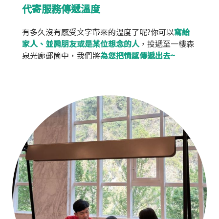
代寄服務傳遞溫度
有多久沒有感受文字帶來的溫度了呢?你可以
寫給
家人、並肩朋友或是某位想念的人
，投遞至一樓森
泉光廊郵筒中，我們將
為您把情感傳遞出去~