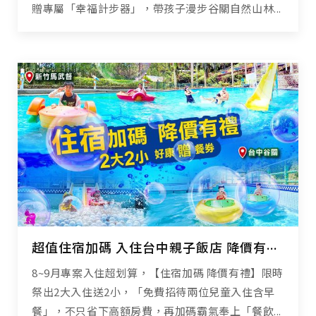
贈專屬「幸福計步器」，帶孩子漫步谷關自然山林...
超值住宿加碼 入住台中親子飯店 降價有禮高CP享受
8~9月專案入住超划算，【住宿加碼 降價有禮】限時
祭出2大入住送2小，「免費招待兩位兒童入住含早
餐」，不只省下高額房費，再加碼霸氣奉上「餐飲...