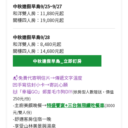
中秋連假早鳥9/25~9/27
和洋雙人房：11,880元起
閣樓四人房：19,080元起
中秋連假早鳥9/28
和洋雙人房：8,480元起
閣樓四人房：14,680元起
中秋連假早鳥_立即訂房
📬免費代寄明信片→傳遞文字溫度
💌手寫信封小卡→寄託心願
🙌「幸福GO」郵差毛巾狗DIY
(依房型人數贈送，價值
250元/份)
-主廚美饌晚餐→
特盛饗宴+三台無限續吃餐車
(3000
元/雙人份)
-舒適客房住宿一晚
-享受山林美景與湯泉