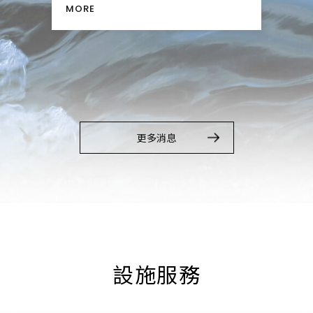
2026統一谷關溫泉養生會館平假日定
統一
義
MORE
MOR
更多消息
設施服務