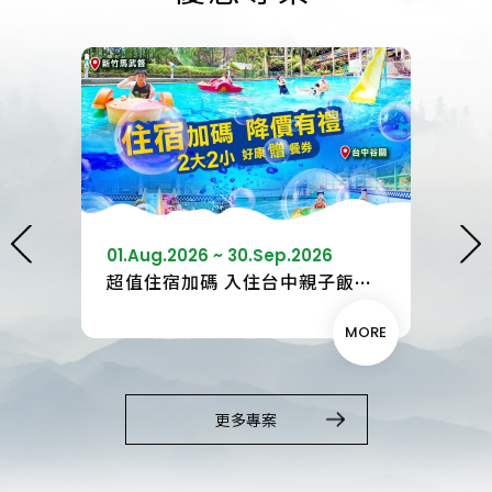
25.Sep.2026 ~ 28.Sep.2026
25.
超值住宿加碼 入住台中親子飯店 降價有禮高CP享受
中秋早鳥連假出遊住台中飯店 贈一位12歲以下兒童免費住
MORE
MORE
更多專案