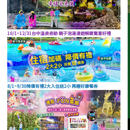
10/1~12/31台中溫泉奇跡 親子泡湯漫遊解鎖驚喜好禮
424101 台中市和平區博愛里東關路一段188號(臺中市旅館
275號)
FAX
04-2595-0060
TEL
04-2595-0000
8/1~9/30降價有禮2大入住送2小 再贈好康餐券
本網站使用cookies。使用本網站即表示您同意我們根據隱私權