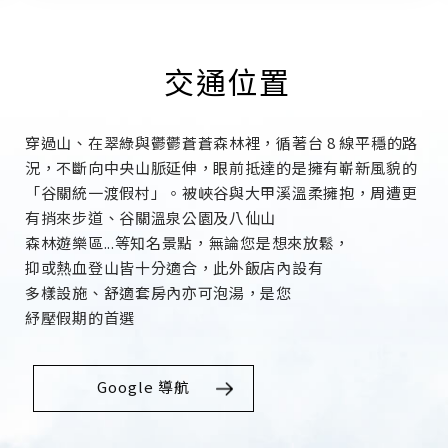
交通位置
穿過山、在翠綠與鬱鬱蒼蒼森林裡，循著台 8 線平穩的路
況，不斷向中央山脈延伸，眼前抵達的是擁有嶄新風貌的
「谷關統一渡假村」。被峽谷與大甲溪溫柔擁抱，周遭更
有捎來步道、谷關溫泉公園及八仙山
森林遊樂區...等知名景點，無論您是想來放鬆，
抑或熱血登山皆十分適合，此外飯店內設有
多樣設施、舒適套房內亦可泡湯，是您
紓壓假期的首選
Google 導航