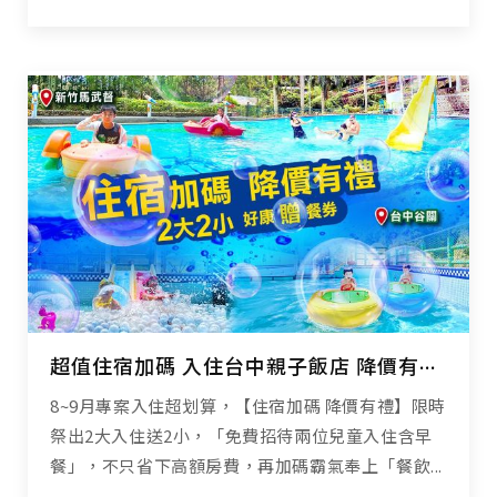
超值住宿加碼 入住台中親子飯店 降價有禮高CP享受
8~9月專案入住超划算，【住宿加碼 降價有禮】限時
祭出2大入住送2小，「免費招待兩位兒童入住含早
餐」，不只省下高額房費，再加碼霸氣奉上「餐飲...